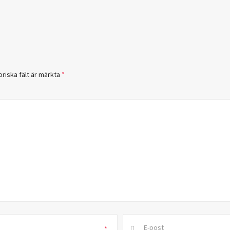
oriska fält är märkta
*
*